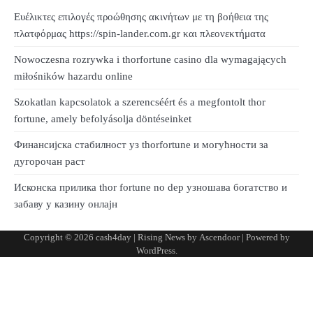
Ευέλικτες επιλογές προώθησης ακινήτων με τη βοήθεια της
πλατφόρμας https://spin-lander.com.gr και πλεονεκτήματα
Nowoczesna rozrywka i thorfortune casino dla wymagających
miłośników hazardu online
Szokatlan kapcsolatok a szerencséért és a megfontolt thor
fortune, amely befolyásolja döntéseinket
Финансијска стабилност уз thorfortune и могућности за
дугорочан раст
Исконска прилика thor fortune no dep узношава богатство и
забаву у казину онлајн
Copyright © 2026
cash4day
| Rising News by
Ascendoor
| Powered by
WordPress
.