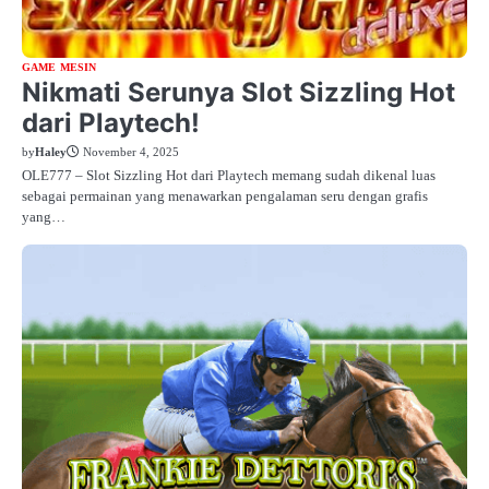
GAME MESIN
Nikmati Serunya Slot Sizzling Hot
dari Playtech!
by
Haley
November 4, 2025
OLE777 – Slot Sizzling Hot dari Playtech memang sudah dikenal luas
sebagai permainan yang menawarkan pengalaman seru dengan grafis
yang…