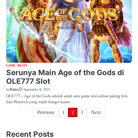
GAME MESIN
Serunya Main Age of the Gods di
OLE777 Slot
by
Haley
September 8, 2025
OLE777 – Age of the Gods adalah salah satu game slot online paling hits
dari Playtech yang wajib banget kamu…
Posts
Previous
1
2
3
Next
pagination
Recent Posts