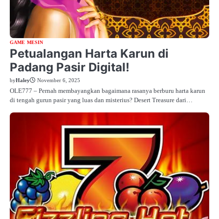
GAME MESIN
Petualangan Harta Karun di
Padang Pasir Digital!
by
Haley
November 6, 2025
OLE777 – Pernah membayangkan bagaimana rasanya berburu harta karun
di tengah gurun pasir yang luas dan misterius? Desert Treasure dari…