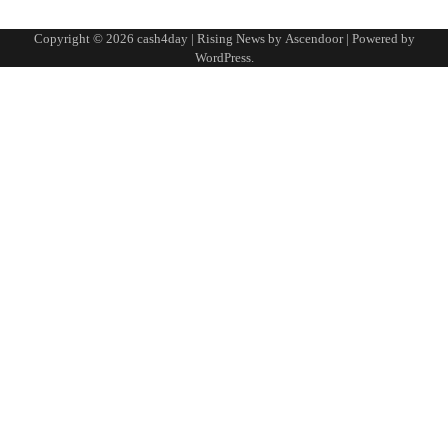
Copyright © 2026
cash4day
| Rising News by
Ascendoor
| Powered by
WordPress
.