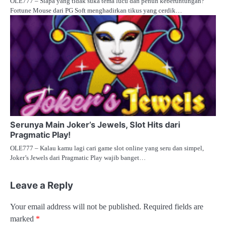
OLE777 – Siapa yang tidak suka tema lucu dan penuh keberuntungan?
Fortune Mouse dari PG Soft menghadirkan tikus yang cerdik…
Serunya Main Joker’s Jewels, Slot Hits dari
Pragmatic Play!
OLE777 – Kalau kamu lagi cari game slot online yang seru dan simpel,
Joker’s Jewels dari Pragmatic Play wajib banget…
Leave a Reply
Your email address will not be published.
Required fields are
marked
*