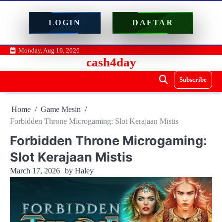
LOGIN
DAFTAR
Skip
Monday, Aug 10, 2026
cash4day
to
content
Subscribe
Home
Game Mesin
Forbidden Throne Microgaming: Slot Kerajaan Mistis
Forbidden Throne Microgaming:
Slot Kerajaan Mistis
March 17, 2026
by
Haley