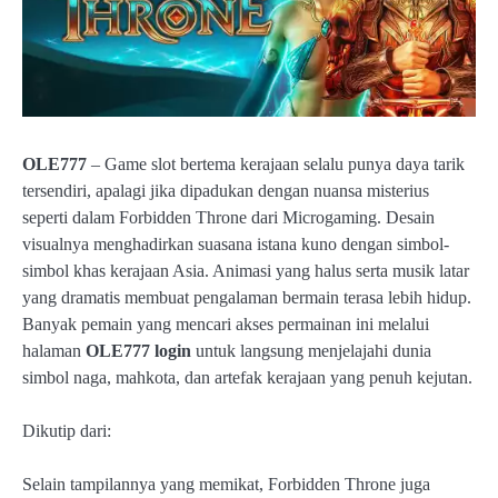
OLE777
– Game slot bertema kerajaan selalu punya daya tarik
tersendiri, apalagi jika dipadukan dengan nuansa misterius
seperti dalam Forbidden Throne dari Microgaming. Desain
visualnya menghadirkan suasana istana kuno dengan simbol-
simbol khas kerajaan Asia. Animasi yang halus serta musik latar
yang dramatis membuat pengalaman bermain terasa lebih hidup.
Banyak pemain yang mencari akses permainan ini melalui
halaman
OLE777 login
untuk langsung menjelajahi dunia
simbol naga, mahkota, dan artefak kerajaan yang penuh kejutan.
Dikutip dari:
Kumparan
Selain tampilannya yang memikat, Forbidden Throne juga